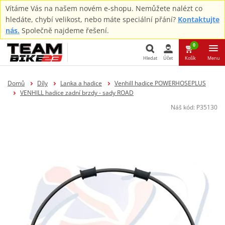
Vítáme Vás na našem novém e-shopu. Nemůžete nalézt co
hledáte, chybí velikost, nebo máte speciální přání?
Kontaktujte
nás.
Společně najdeme řešení.
0
Hledat
Účet
Košík
Menu
Hledat
Domů
Díly
Lanka a hadice
Venhill hadice POWERHOSEPLUS
VENHILL hadice zadní brzdy - sady ROAD
Náš kód:
P35130