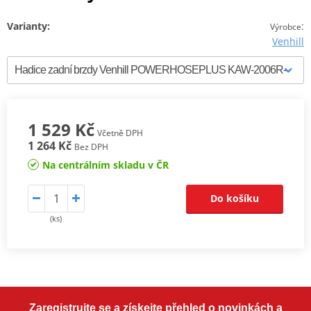
Varianty:
:
Výrobce
Venhill
1 529 Kč
Včetně DPH
1 264 Kč
Bez DPH
Na centrálním skladu v ČR
Do košíku
(ks)
Zaregistrujte se a získejte přehled o novinkách a