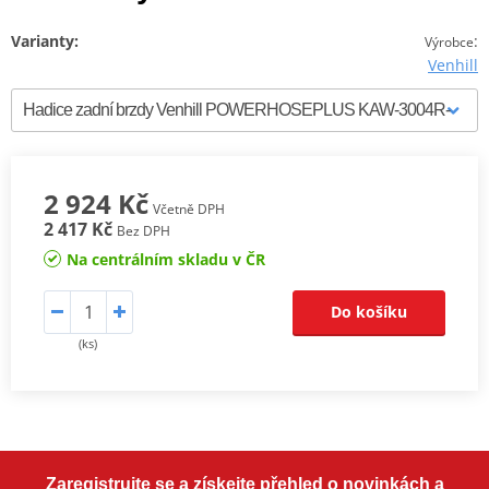
Varianty:
:
Výrobce
Venhill
2 924 Kč
Včetně DPH
2 417 Kč
Bez DPH
Na centrálním skladu v ČR
Do košíku
(ks)
Zaregistrujte se a získejte přehled o novinkách a