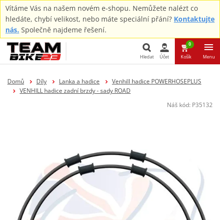
Vítáme Vás na našem novém e-shopu. Nemůžete nalézt co
hledáte, chybí velikost, nebo máte speciální přání?
Kontaktujte
nás.
Společně najdeme řešení.
0
Hledat
Účet
Košík
Menu
Hledat
Domů
Díly
Lanka a hadice
Venhill hadice POWERHOSEPLUS
VENHILL hadice zadní brzdy - sady ROAD
Náš kód:
P35132