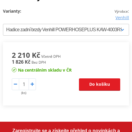
Varianty:
:
Výrobce
Venhill
2 210 Kč
Včetně DPH
1 826 Kč
Bez DPH
Na centrálním skladu v ČR
Do košíku
(ks)
Zaregistrujte se a získejte přehled o novinkách a