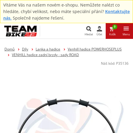
Vítáme Vás na našem novém e-shopu. Nemůžete nalézt co
hledáte, chybí velikost, nebo máte speciální přání?
Kontaktujte
nás.
Společně najdeme řešení.
0
Hledat
Účet
Košík
Menu
Hledat
Domů
Díly
Lanka a hadice
Venhill hadice POWERHOSEPLUS
VENHILL hadice zadní brzdy - sady ROAD
Náš kód:
P35136