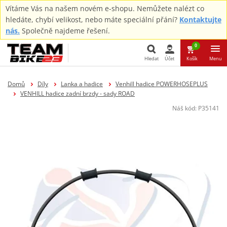
Vítáme Vás na našem novém e-shopu. Nemůžete nalézt co
hledáte, chybí velikost, nebo máte speciální přání?
Kontaktujte
nás.
Společně najdeme řešení.
0
Hledat
Účet
Košík
Menu
Hledat
Domů
Díly
Lanka a hadice
Venhill hadice POWERHOSEPLUS
VENHILL hadice zadní brzdy - sady ROAD
Náš kód:
P35141