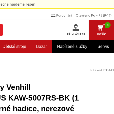
ečně najdeme řešení.
Porovnání
Otevřeno Po – Pá (9-17)
0
PŘIHLÁSIT SE
KOŠÍK
Dětské stroje
Bazar
Nabízené služby
Servis
Náš kód:
P35143
y Venhill
 KAW-5007RS-BK (1
rné hadice, nerezové