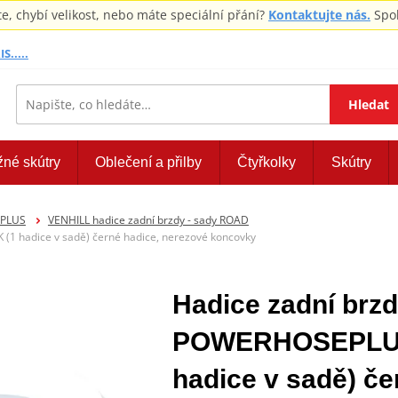
 chybí velikost, nebo máte speciální přání?
Kontaktujte nás.
Spol
S.....
Hledat
žné skútry
Oblečení a přilby
Čtyřkolky
Skútry
EPLUS
VENHILL hadice zadní brzdy - sady ROAD
1 hadice v sadě) černé hadice, nerezové koncovky
Hadice zadní brzd
POWERHOSEPLUS
hadice v sadě) če