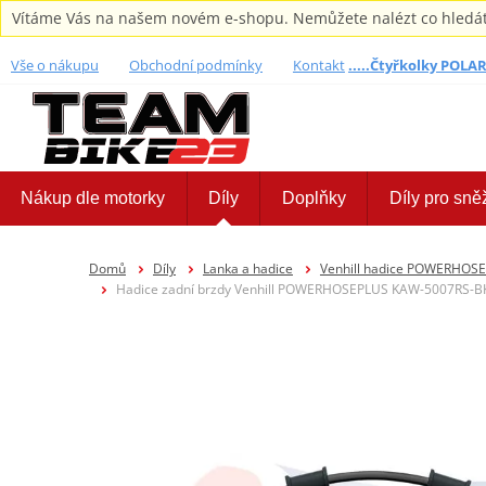
Vítáme Vás na našem novém e-shopu. Nemůžete nalézt co hledáte,
Vše o nákupu
Obchodní podmínky
Kontakt
.....Čtyřkolky POLARI
Nákup dle motorky
Díly
Doplňky
Díly pro sně
Domů
Díly
Lanka a hadice
Venhill hadice POWERHOS
Hadice zadní brzdy Venhill POWERHOSEPLUS KAW-5007RS-BK (