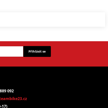
Přihlásit se
 889 092
teambike23.cz
9-17)