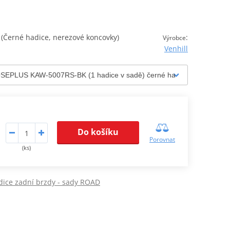
Černé hadice, nerezové koncovky)
:
Výrobce
Venhill
Do košíku
Porovnat
(ks)
dice zadní brzdy - sady ROAD