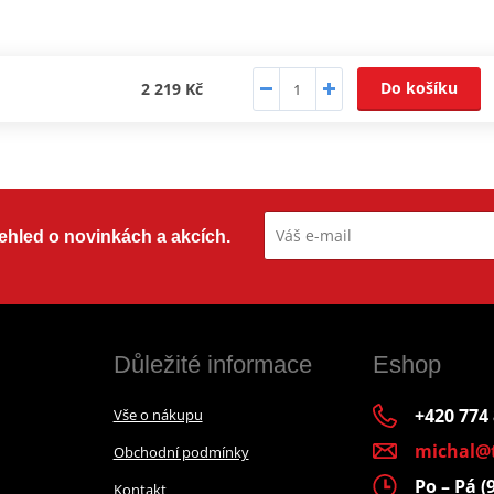
Do košíku
2 219 Kč
přehled o novinkách a akcích.
Důležité informace
Eshop
+420 774
Vše o nákupu
michal@
Obchodní podmínky
Po – Pá (
Kontakt