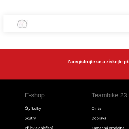
Zaregistrujte se a získejte 
E-shop
Teambike 23
Čtyřkolky
O nás
Skútry
Doprava
Přilby a oblečení
Kamenná prodejna