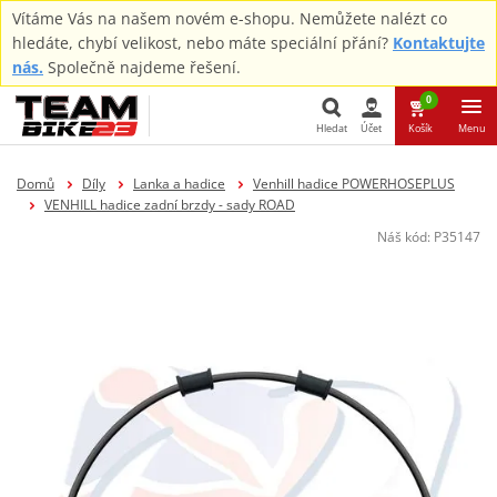
Vítáme Vás na našem novém e-shopu. Nemůžete nalézt co
hledáte, chybí velikost, nebo máte speciální přání?
Kontaktujte
nás.
Společně najdeme řešení.
0
Hledat
Účet
Košík
Menu
Hledat
Domů
Díly
Lanka a hadice
Venhill hadice POWERHOSEPLUS
VENHILL hadice zadní brzdy - sady ROAD
Náš kód:
P35147