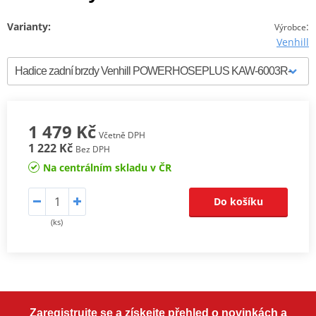
Varianty:
:
Výrobce
Venhill
1 479 Kč
Včetně DPH
1 222 Kč
Bez DPH
Na centrálním skladu v ČR
Do košíku
(ks)
Zaregistrujte se a získejte přehled o novinkách a