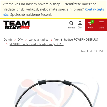
Vítáme Vás na našem novém e-shopu. Nemůžete nalézt co
hledáte, chybí velikost, nebo máte speciální přání?
Kontaktujte
nás.
Společně najdeme řešení.
0
Hledat
Účet
Košík
Menu
Hledat
Domů
Díly
Lanka a hadice
Venhill hadice POWERHOSEPLUS
VENHILL hadice zadní brzdy - sady ROAD
Náš kód:
P35151