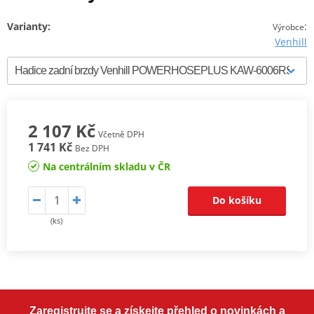
Varianty:
:
Výrobce
Venhill
2 107 Kč
Včetně DPH
1 741 Kč
Bez DPH
Na centrálním skladu v ČR
Do košíku
(ks)
Zaregistrujte se a získejte přehled o novinkách a