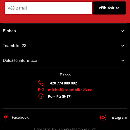
Přihlásit se
E-shop
Teambike 23
Důležité informace
Eshop
+420 774 889 092
michal@teambike23.cz
Po – Pá (9-17)
Facebook
Instagram
Copyright © 2026 www.teambike23.cz