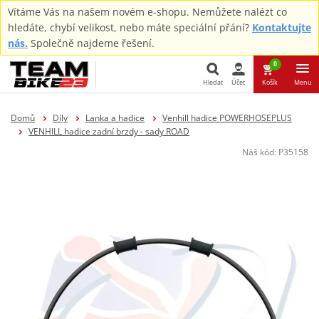
Vítáme Vás na našem novém e-shopu. Nemůžete nalézt co
hledáte, chybí velikost, nebo máte speciální přání?
Kontaktujte
nás.
Společně najdeme řešení.
0
Hledat
Účet
Košík
Menu
Hledat
Domů
Díly
Lanka a hadice
Venhill hadice POWERHOSEPLUS
VENHILL hadice zadní brzdy - sady ROAD
Náš kód:
P35158