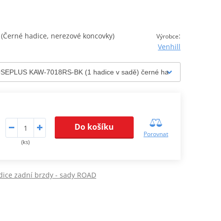
Černé hadice, nerezové koncovky)
:
Výrobce
Venhill
Do košíku
Porovnat
(ks)
dice zadní brzdy - sady ROAD