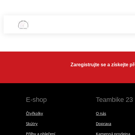
Zaregistrujte se a získejte 
E-shop
Teambike 23
Čtyřkolky
O nás
Skútry
Doprava
Přilby a oblečení
Kamenná prodejna