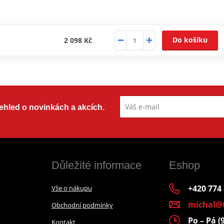
Do košíku
2 098 Kč
přehled o novinkách a akcích.
Důležité informace
Eshop
+420 774
Vše o nákupu
michal@
Obchodní podmínky
Po – Pá (
Kontakt