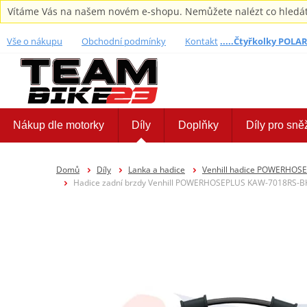
Vítáme Vás na našem novém e-shopu. Nemůžete nalézt co hledáte,
Vše o nákupu
Obchodní podmínky
Kontakt
.....Čtyřkolky POLARI
Nákup dle motorky
Díly
Doplňky
Díly pro sně
Domů
Díly
Lanka a hadice
Venhill hadice POWERHOS
Hadice zadní brzdy Venhill POWERHOSEPLUS KAW-7018RS-BK (