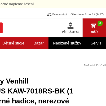
ečně najdeme řešení.
Porovnání
Otevřeno Po – Pá (9-17)
0
PŘIHLÁSIT SE
KOŠÍK
Dětské stroje
Bazar
Nabízené služby
Servis
Náš kód:
P35178
y Venhill
 KAW-7018RS-BK (1
rné hadice, nerezové