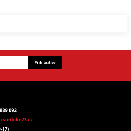
Přihlásit se
 889 092
teambike23.cz
9-17)