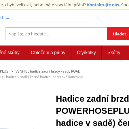
 chybí velikost, nebo máte speciální přání?
Kontaktujte nás.
Spol
S.....
Hledat
žné skútry
Oblečení a přilby
Čtyřkolky
Skútry
EPLUS
VENHILL hadice zadní brzdy - sady ROAD
1 hadice v sadě) černé hadice, nerezové koncovky
Hadice zadní brzd
POWERHOSEPLUS
hadice v sadě) če