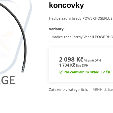
koncovky
Hadice zadní brzdy POWERHOSEPLUS (
Varianty:
2 098 Kč
Včetně DPH
1 734 Kč
Bez DPH
Na centrálním skladu v ČR
Zařazeno v kategoriích:
VENHILL ha