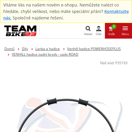
Vítáme Vás na našem novém e-shopu. Nemůžete nalézt co
hledáte, chybí velikost, nebo máte speciální přání?
Kontaktujte
nás.
Společně najdeme řešení.
0
Hledat
Účet
Košík
Menu
Hledat
Domů
Díly
Lanka a hadice
Venhill hadice POWERHOSEPLUS
VENHILL hadice zadní brzdy - sady ROAD
Náš kód:
P35193