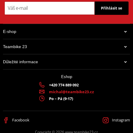
Přihlásit se
E-shop
Teambike 23
Důležité informace
Eshop
+420 774 889 092
michal@teambike23.cz
Po – Pá (9-17)
Facebook
Instagram
Copyright © 2026 www.teambike23.cz