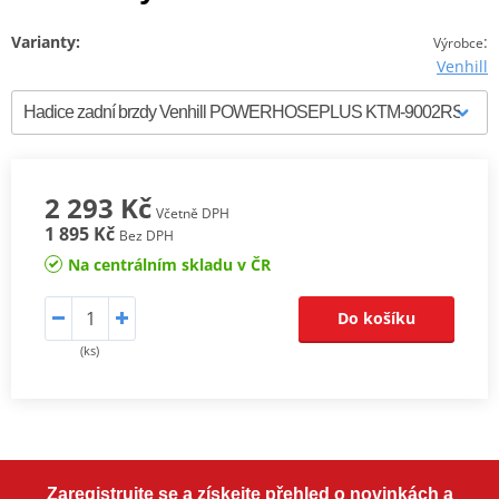
Varianty:
:
Výrobce
Venhill
2 293 Kč
Včetně DPH
1 895 Kč
Bez DPH
Na centrálním skladu v ČR
Do košíku
(ks)
Zaregistrujte se a získejte přehled o novinkách a