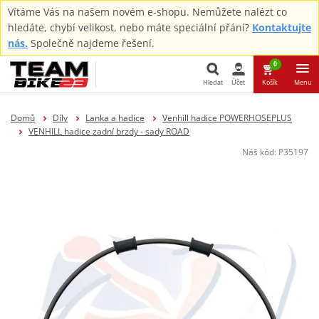
Vítáme Vás na našem novém e-shopu. Nemůžete nalézt co
hledáte, chybí velikost, nebo máte speciální přání?
Kontaktujte
nás.
Společně najdeme řešení.
0
Hledat
Účet
Košík
Menu
Hledat
Domů
Díly
Lanka a hadice
Venhill hadice POWERHOSEPLUS
VENHILL hadice zadní brzdy - sady ROAD
Náš kód:
P35197