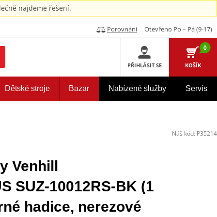
ečně najdeme řešení.
Porovnání
Otevřeno Po – Pá (9-17)
0
PŘIHLÁSIT SE
KOŠÍK
Dětské stroje
Bazar
Nabízené služby
Servis
Náš kód:
P35214
y Venhill
 SUZ-10012RS-BK (1
rné hadice, nerezové