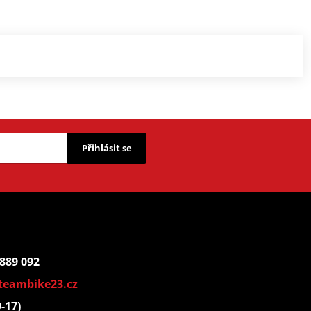
Přihlásit se
 889 092
teambike23.cz
9-17)