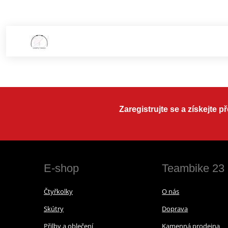
Zaregistrujte se a získejte 
E-shop
Teambike 23
Čtyřkolky
O nás
Skútry
Doprava
Přilby a oblečení
Kamenná prodejna