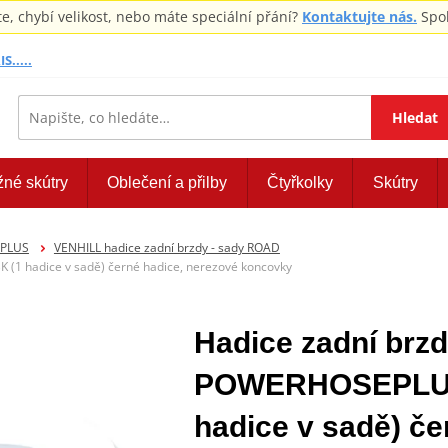
 chybí velikost, nebo máte speciální přání?
Kontaktujte nás.
Spol
S.....
Hledat
žné skútry
Oblečení a přilby
Čtyřkolky
Skútry
EPLUS
VENHILL hadice zadní brzdy - sady ROAD
(1 hadice v sadě) černé hadice, nerezové koncovky
Hadice zadní brzd
POWERHOSEPLUS
hadice v sadě) če