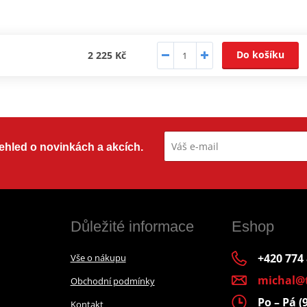
Do košíku
2 225 Kč
přehled o novinkách a akcích.
Důležité informace
Eshop
+420 774
Vše o nákupu
michal@
Obchodní podmínky
Po – Pá (
Kontakt