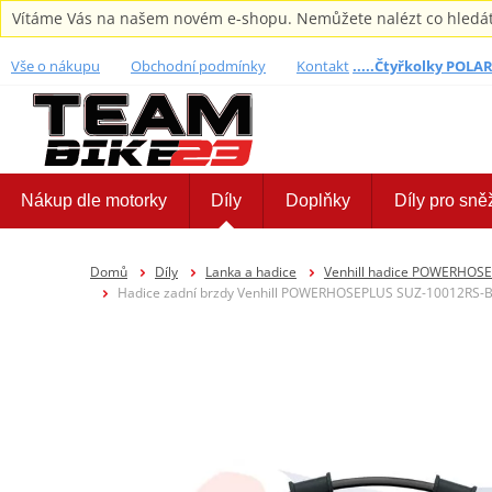
Vítáme Vás na našem novém e-shopu. Nemůžete nalézt co hledáte,
Vše o nákupu
Obchodní podmínky
Kontakt
.....Čtyřkolky POLARI
Nákup dle motorky
Díly
Doplňky
Díly pro sně
Domů
Díly
Lanka a hadice
Venhill hadice POWERHOS
Hadice zadní brzdy Venhill POWERHOSEPLUS SUZ-10012RS-BK 