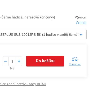
Černé hadice, nerezové koncovky)
:
Výrobce
Venhill
Do košíku
Porovnat
(ks)
dice zadní brzdy - sady ROAD