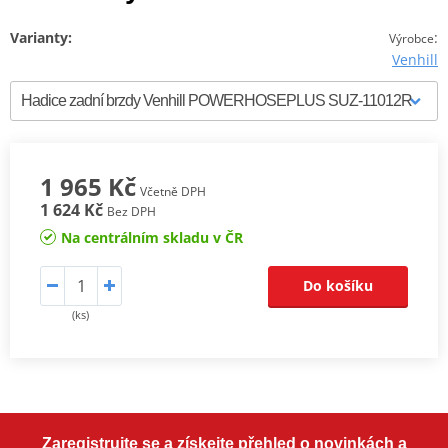
Varianty:
:
Výrobce
Venhill
1 965 Kč
Včetně DPH
1 624 Kč
Bez DPH
Na centrálním skladu v ČR
Do košíku
(ks)
Zaregistrujte se a získejte přehled o novinkách a