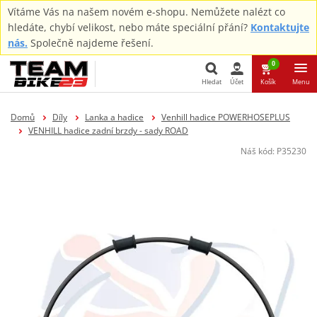
Vítáme Vás na našem novém e-shopu. Nemůžete nalézt co
hledáte, chybí velikost, nebo máte speciální přání?
Kontaktujte
nás.
Společně najdeme řešení.
0
Hledat
Účet
Košík
Menu
Hledat
Domů
Díly
Lanka a hadice
Venhill hadice POWERHOSEPLUS
VENHILL hadice zadní brzdy - sady ROAD
Náš kód:
P35230