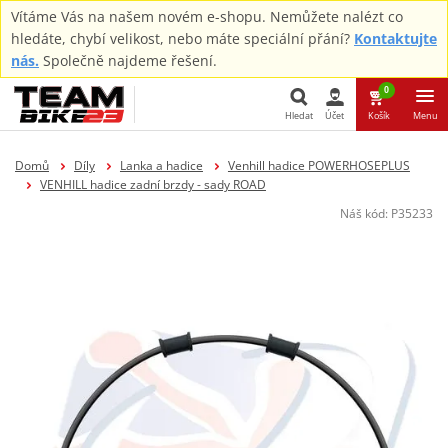
Vítáme Vás na našem novém e-shopu. Nemůžete nalézt co
hledáte, chybí velikost, nebo máte speciální přání?
Kontaktujte
nás.
Společně najdeme řešení.
0
Hledat
Účet
Košík
Menu
Hledat
Domů
Díly
Lanka a hadice
Venhill hadice POWERHOSEPLUS
VENHILL hadice zadní brzdy - sady ROAD
Náš kód:
P35233