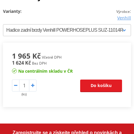
Varianty:
:
Výrobce
Venhill
1 965 Kč
Včetně DPH
1 624 Kč
Bez DPH
Na centrálním skladu v ČR
Do košíku
(ks)
Zaregistrujte se a získejte přehled o novinkách a