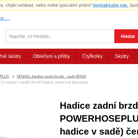
 chybí velikost, nebo máte speciální přání?
Kontaktujte nás.
Spol
S.....
Hledat
žné skútry
Oblečení a přilby
Čtyřkolky
Skútry
EPLUS
VENHILL hadice zadní brzdy - sady ROAD
1 hadice v sadě) černé hadice, nerezové koncovky
Hadice zadní brzd
POWERHOSEPLUS
hadice v sadě) če