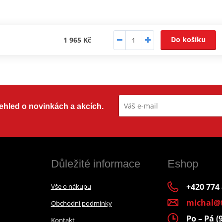
Do košíku
1 965 Kč
přehled o novinkách a akcích.
Důležité informace
Eshop
+420 774
Vše o nákupu
michal@
Obchodní podmínky
Po – Pá (
Kontakt