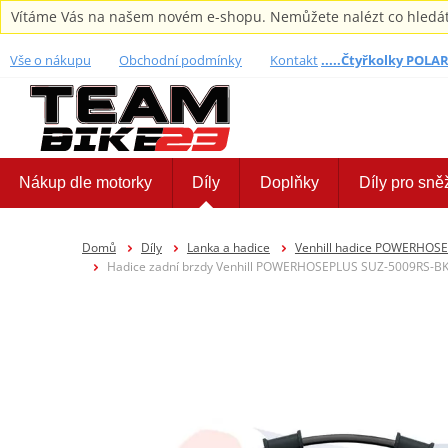
Vítáme Vás na našem novém e-shopu. Nemůžete nalézt co hledáte,
Vše o nákupu
Obchodní podmínky
Kontakt
.....Čtyřkolky POLARI
Nákup dle motorky
Díly
Doplňky
Díly pro sně
Domů
Díly
Lanka a hadice
Venhill hadice POWERHOS
Hadice zadní brzdy Venhill POWERHOSEPLUS SUZ-5009RS-BK (