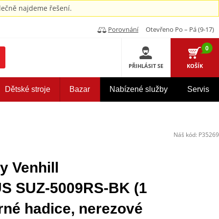
ečně najdeme řešení.
Porovnání
Otevřeno Po – Pá (9-17)
0
PŘIHLÁSIT SE
KOŠÍK
Dětské stroje
Bazar
Nabízené služby
Servis
Náš kód:
P35269
y Venhill
 SUZ-5009RS-BK (1
rné hadice, nerezové