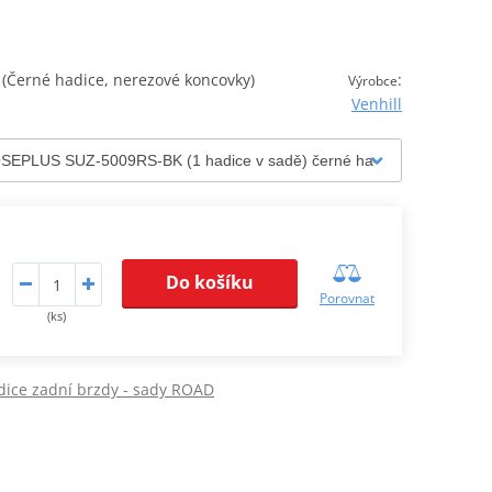
Černé hadice, nerezové koncovky)
:
Výrobce
Venhill
Do košíku
Porovnat
(ks)
dice zadní brzdy - sady ROAD