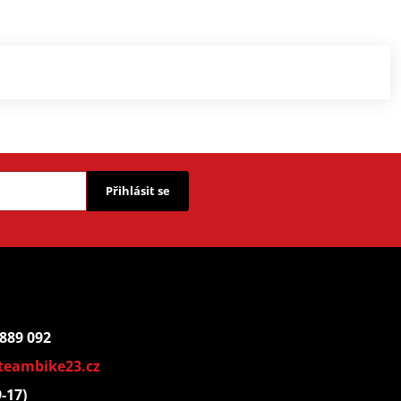
Přihlásit se
 889 092
teambike23.cz
9-17)