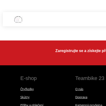
Zaregistrujte se a získejte 
E-shop
Teambike 23
Čtyřkolky
O nás
Skútry
Doprava
Přilby a oblečení
Kamenná prodejna