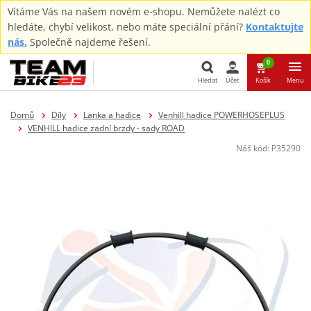
Vítáme Vás na našem novém e-shopu. Nemůžete nalézt co
hledáte, chybí velikost, nebo máte speciální přání?
Kontaktujte
nás.
Společně najdeme řešení.
0
Hledat
Účet
Košík
Menu
Hledat
Domů
Díly
Lanka a hadice
Venhill hadice POWERHOSEPLUS
VENHILL hadice zadní brzdy - sady ROAD
Náš kód:
P35290