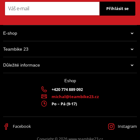
Přihlásit se
E-shop
Teambike 23
Důležité informace
Eshop
+420 774 889 092
michal@teambike23.cz
Po – Pá (9-17)
Facebook
Instagram
Copyright © 2026 www.teambike23.cz