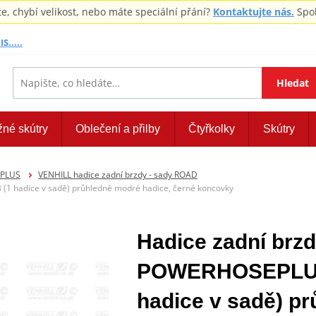
 chybí velikost, nebo máte speciální přání?
Kontaktujte nás.
Spol
S.....
Hledat
žné skútry
Oblečení a přilby
Čtyřkolky
Skútry
EPLUS
VENHILL hadice zadní brzdy - sady ROAD
1 hadice v sadě) průhledně modré hadice, černé koncovky
Hadice zadní brzd
POWERHOSEPLUS
hadice v sadě) p