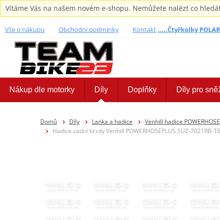
Vítáme Vás na našem novém e-shopu. Nemůžete nalézt co hledáte,
Vše o nákupu
Obchodní podmínky
Kontakt
.....Čtyřkolky POLARI
Nákup dle motorky
Díly
Doplňky
Díly pro sně
Domů
Díly
Lanka a hadice
Venhill hadice POWERHOS
Hadice zadní brzdy Venhill POWERHOSEPLUS SUZ-7021RB-TB (