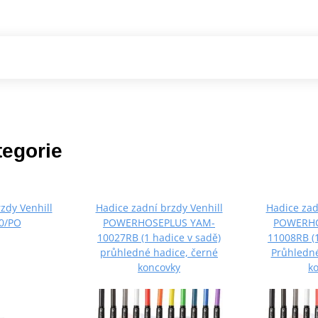
tegorie
zdy Venhill
Hadice zadní brzdy Venhill
Hadice zad
0/PO
POWERHOSEPLUS YAM-
POWERHO
10027RB (1 hadice v sadě)
11008RB (1
průhledné hadice, černé
Průhledné
koncovky
k