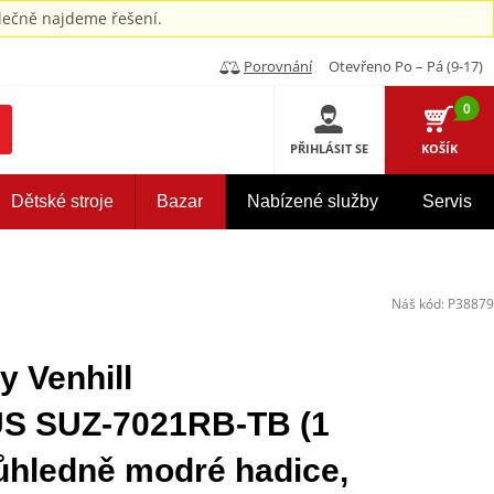
ečně najdeme řešení.
Porovnání
Otevřeno Po – Pá (9-17)
0
PŘIHLÁSIT SE
KOŠÍK
Dětské stroje
Bazar
Nabízené služby
Servis
Náš kód:
P38879
y Venhill
 SUZ-7021RB-TB (1
růhledně modré hadice,