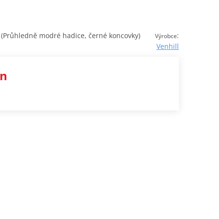
Průhledně modré hadice, černé koncovky)
:
Výrobce
Venhill
en