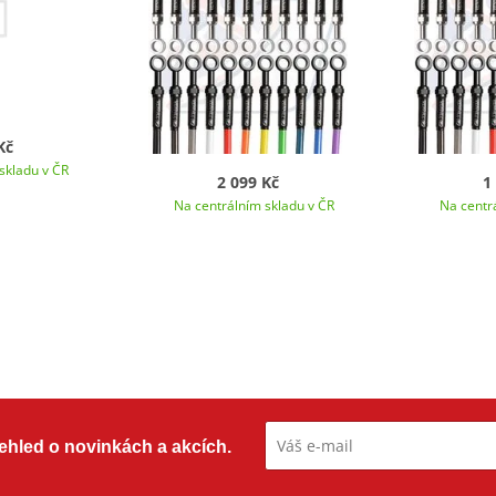
Kč
skladu v ČR
2 099 Kč
1
Na centrálním skladu v ČR
Na centr
přehled o novinkách a akcích.