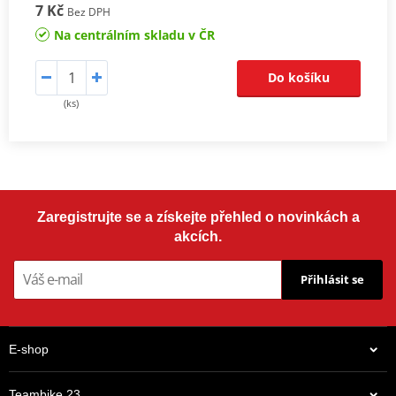
7 Kč
Bez DPH
Na centrálním skladu v ČR
Do košíku
(ks)
Zaregistrujte se a získejte přehled o novinkách a
akcích.
Přihlásit se
E-shop
Teambike 23