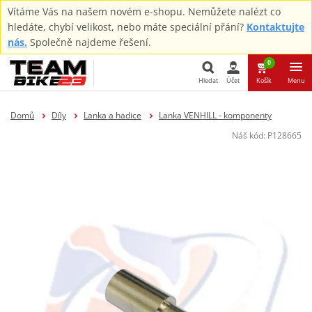
Vítáme Vás na našem novém e-shopu. Nemůžete nalézt co
hledáte, chybí velikost, nebo máte speciální přání?
Kontaktujte
nás.
Společně najdeme řešení.
0
Hledat
Účet
Košík
Menu
Hledat
Domů
Díly
Lanka a hadice
Lanka VENHILL - komponenty
Náš kód:
P128665