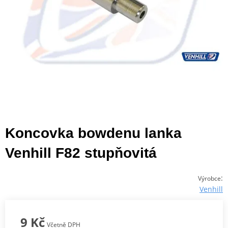
Koncovka bowdenu lanka
Venhill F82 stupňovitá
:
Výrobce
Venhill
9 Kč
Včetně DPH