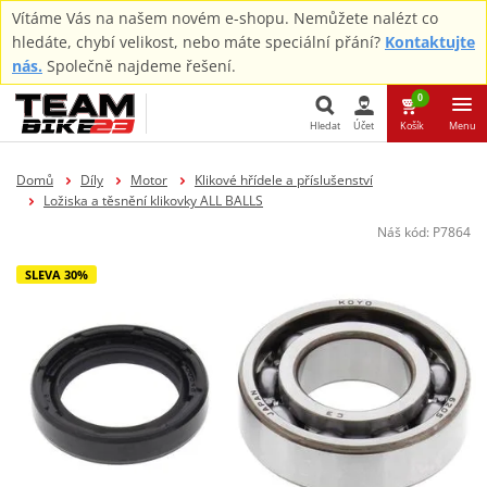
Vítáme Vás na našem novém e-shopu. Nemůžete nalézt co
hledáte, chybí velikost, nebo máte speciální přání?
Kontaktujte
nás.
Společně najdeme řešení.
0
Hledat
Účet
Košík
Menu
Hledat
Domů
Díly
Motor
Klikové hřídele a příslušenství
Ložiska a těsnění klikovky ALL BALLS
Náš kód:
P7864
SLEVA 30%