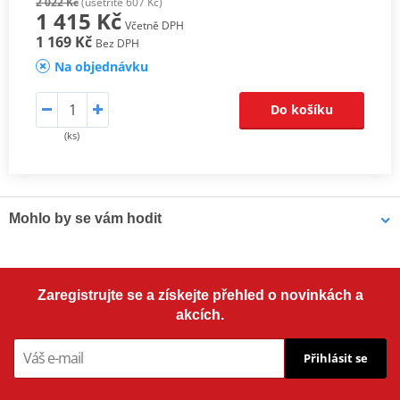
2 022 Kč
(ušetříte 607 Kč)
1 415 Kč
Včetně DPH
1 169 Kč
Bez DPH
Na objednávku
Do košíku
(ks)
Mohlo by se vám hodit
OMNIVISC 1050 LOCTITE 142382 90 g
Zaregistrujte se a získejte přehled o novinkách a
akcích.
Přihlásit se