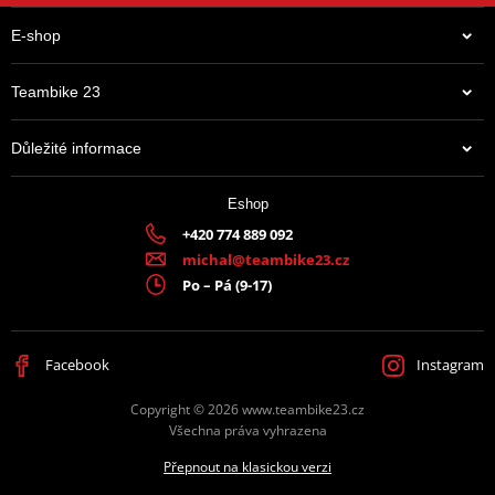
E-shop
Teambike 23
Důležité informace
628 Kč
Eshop
Na centrálním skladu v ČR
+420 774 889 092
michal@teambike23.cz
Po – Pá (9-17)
Facebook
Instagram
Copyright © 2026 www.teambike23.cz
Všechna práva vyhrazena
Přepnout na klasickou verzi