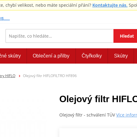
 chybí velikost, nebo máte speciální přání?
Kontaktujte nás.
Spol
S.....
Hledat
žné skútry
Oblečení a přilby
Čtyřkolky
Skútry
ltry HIFLO
Olejový filtr HIFLOFILTRO HF896
Olejový filtr HI
Olejový filtr - schválení TÜV
Více info