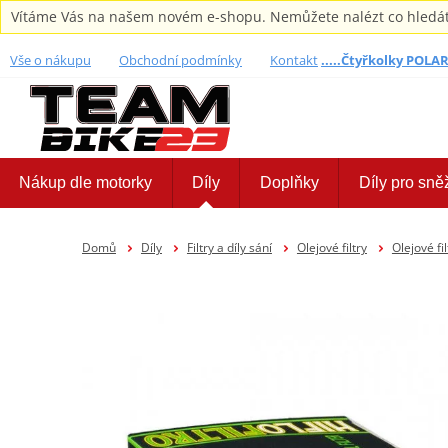
Vítáme Vás na našem novém e-shopu. Nemůžete nalézt co hledáte,
Vše o nákupu
Obchodní podmínky
Kontakt
.....Čtyřkolky POLARI
Nákup dle motorky
Díly
Doplňky
Díly pro sně
Domů
Díly
Filtry a díly sání
Olejové filtry
Olejové fi