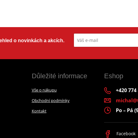
přehled o novinkách a akcích.
Důležité informace
Eshop
+420 774
Vše o nákupu
michal@
Obchodní podmínky
Po – Pá (
Kontakt
Facebook