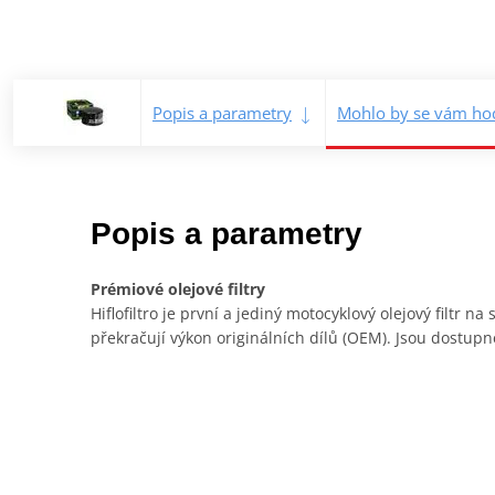
Popis a parametry
Mohlo by se vám hod
Popis a parametry
Prémiové olejové filtry
Hiflofiltro je první a jediný motocyklový olejový filtr n
překračují výkon originálních dílů (OEM). Jsou dostupn