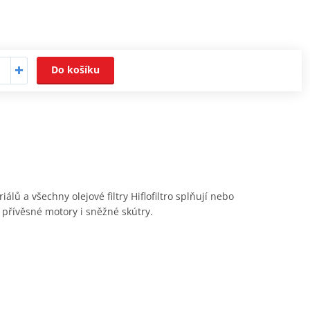
Do košíku
álů a všechny olejové filtry Hiflofiltro splňují nebo
í přívěsné motory i sněžné skútry.