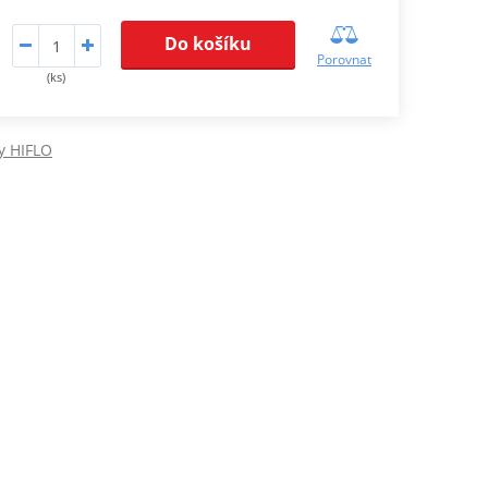
Do košíku
Porovnat
(ks)
ry HIFLO