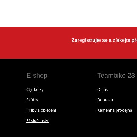
Zaregistrujte se a získejte 
E-shop
Teambike 23
Čtyřkolky
O nás
Skútry
Doprava
Přilby a oblečení
Kamenná prodejna
Příslušenství