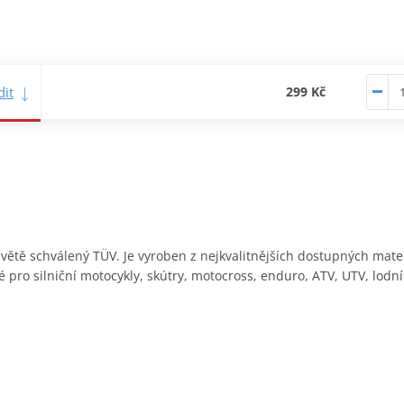
it
299 Kč
a světě schválený TÜV. Je vyroben z nejkvalitnějších dostupných materi
é pro silniční motocykly, skútry, motocross, enduro, ATV, UTV, lodn