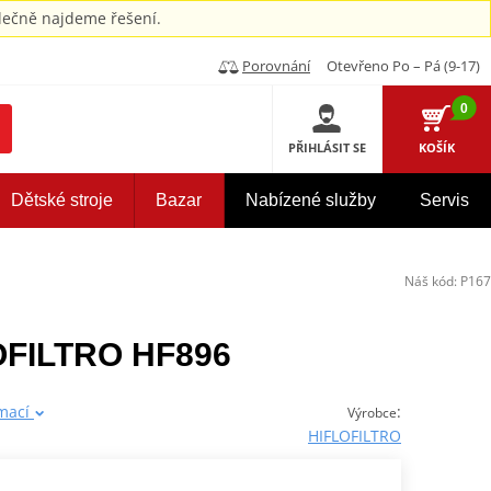
ečně najdeme řešení.
Porovnání
Otevřeno Po – Pá (9-17)
0
PŘIHLÁSIT SE
KOŠÍK
Dětské stroje
Bazar
Nabízené služby
Servis
Náš kód:
P167
FLOFILTRO HF896
rmací
:
Výrobce
HIFLOFILTRO