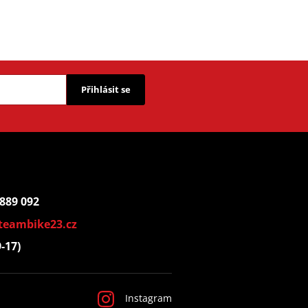
Přihlásit se
 889 092
teambike23.cz
9-17)
Instagram