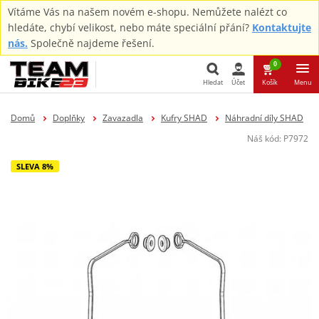
Vítáme Vás na našem novém e-shopu. Nemůžete nalézt co
hledáte, chybí velikost, nebo máte speciální přání?
Kontaktujte
nás.
Společně najdeme řešení.
0
Hledat
Účet
Košík
Menu
Hledat
Domů
Doplňky
Zavazadla
Kufry SHAD
Náhradní díly SHAD
Náš kód:
P7972
SLEVA 8%