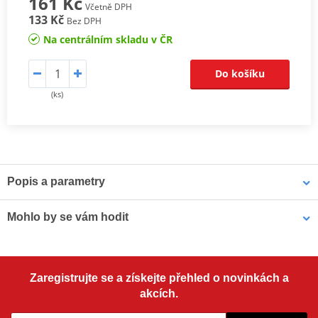
161 Kč
Včetně DPH
133 Kč
Bez DPH
Na centrálním skladu v ČR
Do košíku
(ks)
Popis a parametry
Aktuální online katalog výrobce
-
klikněte zde
Mohlo by se vám hodit
Výrobce
SHAD
Obsah balení
2 dorazy víka
Vrchní kufr na motorku SHAD SH58X D0B58206 Karbon
Zaregistrujte se a získejte přehled o novinkách a
(rozšiřitelný koncept) se zámkem PREMIUM
akcích.