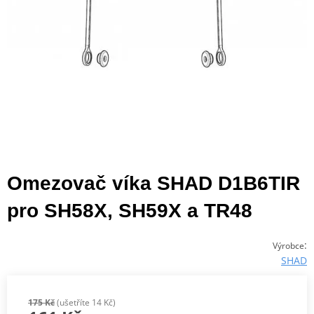
Omezovač víka SHAD D1B6TIR
pro SH58X, SH59X a TR48
:
Výrobce
SHAD
175 Kč
(ušetříte 14 Kč)