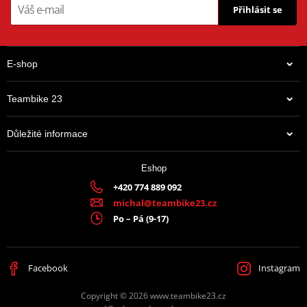
Přihlásit se
E-shop
Teambike 23
Důležité informace
7 210 Kč
Eshop
Skladem
+420 774 889 092
michal@teambike23.cz
Po – Pá (9-17)
Facebook
Instagram
Copyright © 2026 www.teambike23.cz