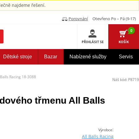
ečně najdeme řešení.
Porovnání
Otevřeno Po – Pá (9-17)
0
PŘIHLÁSIT SE
KOŠÍK
Dětské stroje
Bazar
Nabízené služby
Servis
Balls Racing 18-3088
Náš kód:
P8719
dového třmenu All Balls
:
Výrobce
All Balls Racing