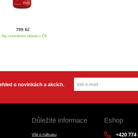
799 Kč
Na centrálním skladu v ČR
přehled o novinkách a akcích.
Důležité informace
Eshop
+420 774
Vše o nákupu