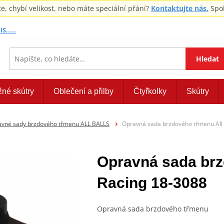
 chybí velikost, nebo máte speciální přání?
Kontaktujte nás.
Spol
S.....
Hledat
žné skútry
Oblečení a přilby
Čtyřkolky
Skútry
vné sady brzdového třmenu ALL BALLS
Opravná sada brzdového třmenu All 
Opravná sada brz
Racing 18-3088
Opravná sada brzdového třmenu