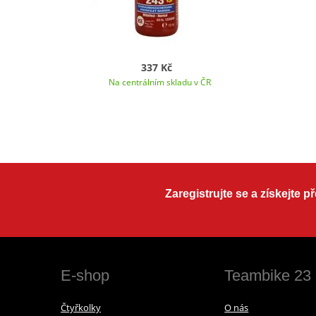
337 Kč
Na centrálním skladu v ČR
Zaregistrujte se a získejte 
E-shop
Teambike 23
Čtyřkolky
O nás