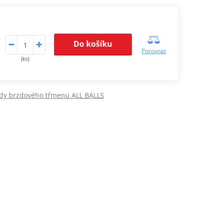
Do košíku
Porovnat
(ks)
dy brzdového třmenu ALL BALLS