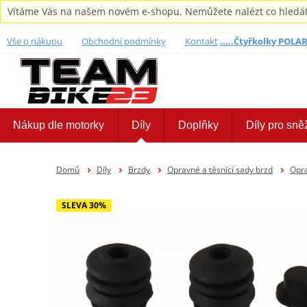
Vítáme Vás na našem novém e-shopu. Nemůžete nalézt co hledáte,
Vše o nákupu
Obchodní podmínky
Kontakt
.....Čtyřkolky POLARI
Nákup dle motorky
Díly
Doplňky
Díly pro sně
Domů
Díly
Brzdy
Opravné a těsnící sady brzd
Opra
SLEVA 30%