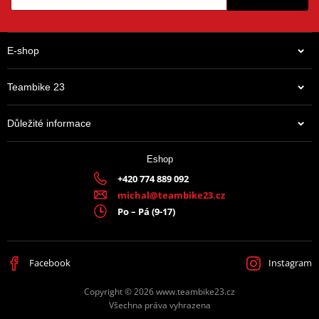
E-shop
Teambike 23
Důležité informace
337 Kč
Eshop
Na centrálním skladu v ČR
+420 774 889 092
michal@teambike23.cz
Po – Pá (9-17)
Facebook
Instagram
Copyright © 2026 www.teambike23.cz
Všechna práva vyhrazena