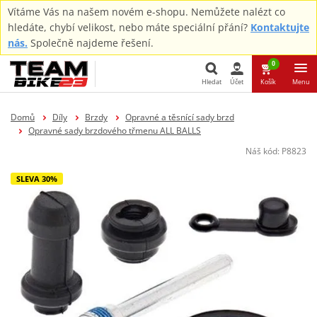
Vítáme Vás na našem novém e-shopu. Nemůžete nalézt co
hledáte, chybí velikost, nebo máte speciální přání?
Kontaktujte
nás.
Společně najdeme řešení.
0
Hledat
Účet
Košík
Menu
Hledat
Domů
Díly
Brzdy
Opravné a těsnící sady brzd
Opravné sady brzdového třmenu ALL BALLS
Náš kód:
P8823
SLEVA 30%