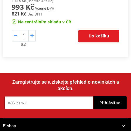
1 418 Kč
(ušetříte 425 Kč)
993 Kč
Včetně DPH
821 Kč
Bez DPH
Na centrálním skladu v ČR
Do košíku
(ks)
Zaregistrujte se a získejte přehled o novinkách a
akcích.
Přihlásit se
E-shop