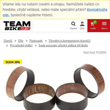
Vítáme Vás na našem novém e-shopu. Nemůžete nalézt co
hledáte, chybí velikost, nebo máte speciální přání?
Kontaktujte
nás.
Společně najdeme řešení.
0
Hledat
Účet
Košík
Menu
Hledat
Domů
Díly
Podvozek
Těsnění a komponenty tlumičů
Pro přední vidlici
Sada pouzder přední vidlice All Balls
Náš kód:
P33890
SLEVA 30%