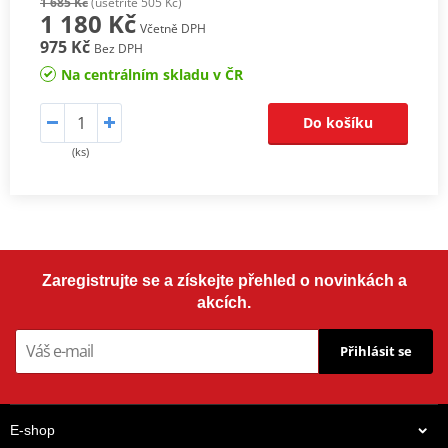
1 685 Kč
(ušetříte 505 Kč)
1 180 Kč
Včetně DPH
975 Kč
Bez DPH
Na centrálním skladu v ČR
Do košíku
(ks)
Zaregistrujte se a získejte přehled o novinkách a
akcích.
Přihlásit se
E-shop