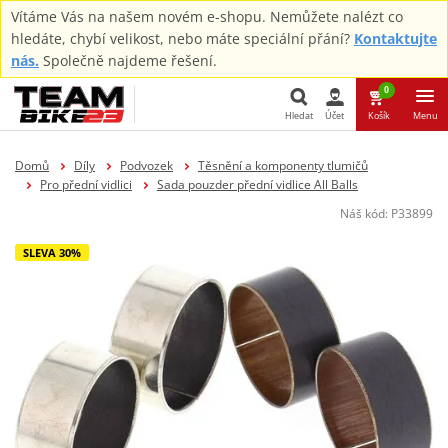
Vítáme Vás na našem novém e-shopu. Nemůžete nalézt co
hledáte, chybí velikost, nebo máte speciální přání?
Kontaktujte
nás.
Společně najdeme řešení.
0
Hledat
Účet
Košík
Menu
Hledat
Domů
Díly
Podvozek
Těsnění a komponenty tlumičů
Pro přední vidlici
Sada pouzder přední vidlice All Balls
Náš kód:
P33899
SLEVA 30%