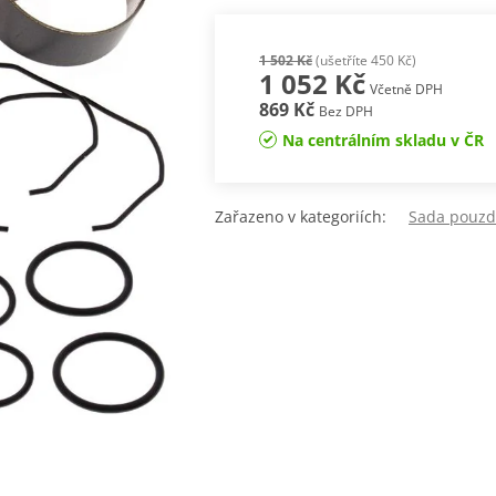
1 502 Kč
(ušetříte 450 Kč)
1 052 Kč
Včetně DPH
869 Kč
Bez DPH
Na centrálním skladu v ČR
Zařazeno v kategoriích:
Sada pouzde