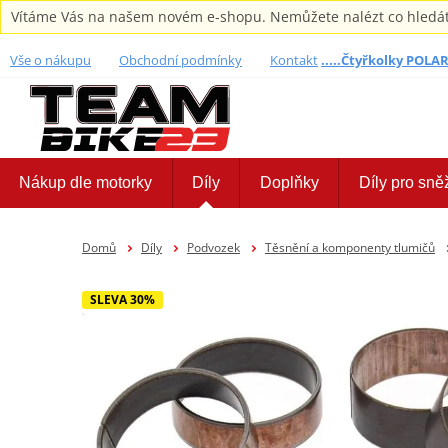
Vítáme Vás na našem novém e-shopu. Nemůžete nalézt co hledáte,
Vše o nákupu
Obchodní podmínky
Kontakt
.....Čtyřkolky POLARI
Nákup dle motorky
Díly
Doplňky
Díly pro sně
Domů
Díly
Podvozek
Těsnění a komponenty tlumičů
SLEVA 30%