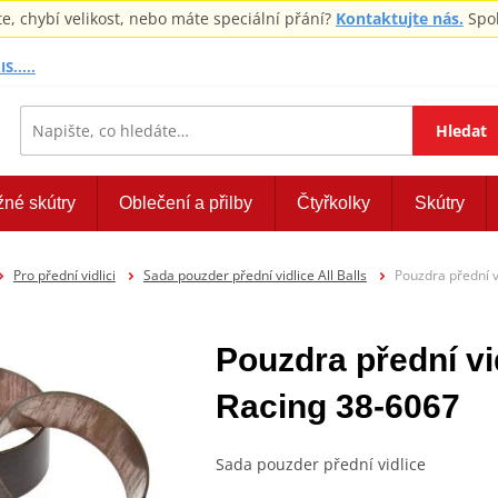
 chybí velikost, nebo máte speciální přání?
Kontaktujte nás.
Spol
S.....
Hledat
žné skútry
Oblečení a přilby
Čtyřkolky
Skútry
Pro přední vidlici
Sada pouzder přední vidlice All Balls
Pouzdra přední v
Pouzdra přední vid
Racing 38-6067
Sada pouzder přední vidlice