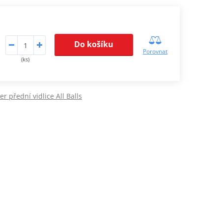
Do košíku
Porovnat
(ks)
r přední vidlice All Balls