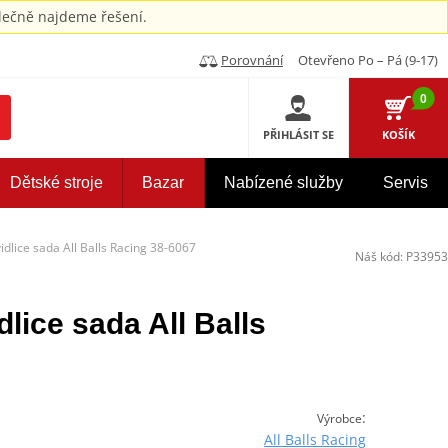
ečně najdeme řešení.
Porovnání
Otevřeno Po – Pá (9-17)
0
PŘIHLÁSIT SE
KOŠÍK
Dětské stroje
Bazar
Nabízené služby
Servis
idlice sada All Balls Racing 38-6067
Náš kód:
P33953
lice sada All Balls
:
Výrobce
All Balls Racing