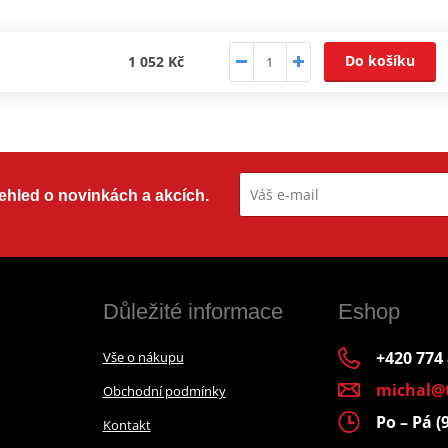
Do košíku
1 052 Kč
přehled o novinkách a akcích.
Důležité informace
Eshop
+420 774
Vše o nákupu
michal@
Obchodní podmínky
Po – Pá (
Kontakt