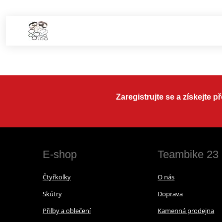
Zaregistrujte se a získejte 
E-shop
Teambike 23
Čtyřkolky
O nás
Skútry
Doprava
Přilby a oblečení
Kamenná prodejna