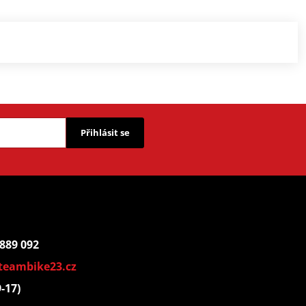
Přihlásit se
 889 092
teambike23.cz
9-17)