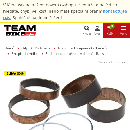
Vítáme Vás na našem novém e-shopu. Nemůžete nalézt co
hledáte, chybí velikost, nebo máte speciální přání?
Kontaktujte
nás.
Společně najdeme řešení.
0
Hledat
Účet
Košík
Menu
Hledat
Domů
Díly
Podvozek
Těsnění a komponenty tlumičů
Pro přední vidlici
Sada pouzder přední vidlice All Balls
Náš kód:
P33977
SLEVA 30%