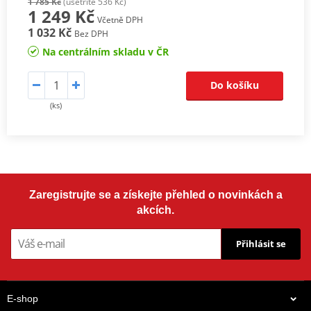
1 785 Kč
(ušetříte 536 Kč)
1 249 Kč
Včetně DPH
1 032 Kč
Bez DPH
Na centrálním skladu v ČR
Do košíku
(ks)
Zaregistrujte se a získejte přehled o novinkách a
akcích.
Přihlásit se
E-shop