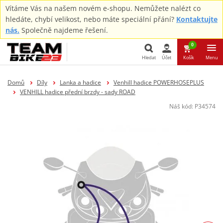
Vítáme Vás na našem novém e-shopu. Nemůžete nalézt co
hledáte, chybí velikost, nebo máte speciální přání?
Kontaktujte
nás.
Společně najdeme řešení.
0
Hledat
Účet
Košík
Menu
Hledat
Domů
Díly
Lanka a hadice
Venhill hadice POWERHOSEPLUS
VENHILL hadice přední brzdy - sady ROAD
Náš kód:
P34574