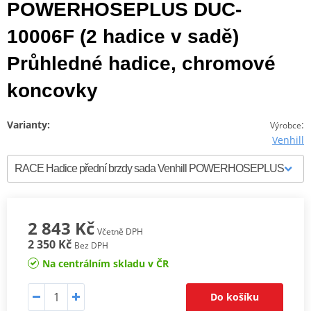
POWERHOSEPLUS DUC-
10006F (2 hadice v sadě)
Průhledné hadice, chromové
koncovky
Varianty:
:
Výrobce
Venhill
2 843 Kč
Včetně DPH
2 350 Kč
Bez DPH
Na centrálním skladu v ČR
Do košíku