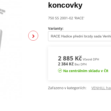
koncovky
750 SS 2001-02 'RACE'
Varianty:
2 885 Kč
Včetně DPH
2 384 Kč
Bez DPH
Na centrálním skladu v ČR
Zařazeno v kategoriích:
VENHILL ha