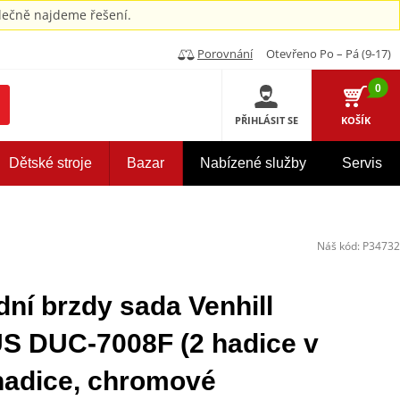
ečně najdeme řešení.
Porovnání
Otevřeno Po – Pá (9-17)
0
PŘIHLÁSIT SE
KOŠÍK
Dětské stroje
Bazar
Nabízené služby
Servis
Náš kód:
P34732
ní brzdy sada Venhill
DUC-7008F (2 hadice v
hadice, chromové