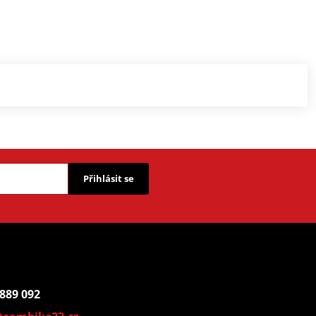
Přihlásit se
 889 092