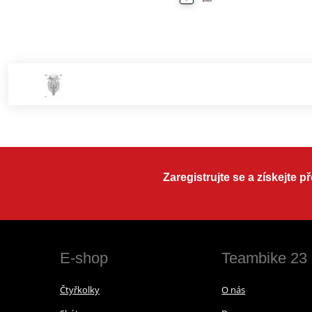
Zaregistrujte se a získejte 
E-shop
Teambike 23
Čtyřkolky
O nás