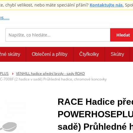
 chybí velikost, nebo máte speciální přání?
Kontaktujte nás.
Spol
S.....
Hledat
žné skútry
Oblečení a přilby
Čtyřkolky
Skútry
EPLUS
VENHILL hadice přední brzdy - sady ROAD
7008F (2 hadice v sadě) Průhledné hadice, chromové koncovky
RACE Hadice před
POWERHOSEPLUS 
sadě) Průhledné 