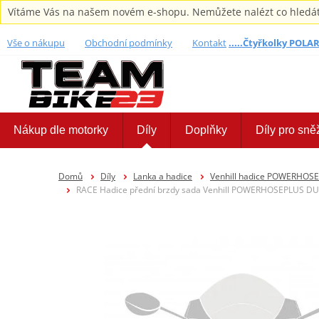
Vítáme Vás na našem novém e-shopu. Nemůžete nalézt co hledáte,
Vše o nákupu
Obchodní podmínky
Kontakt
.....Čtyřkolky POLARI
Nákup dle motorky
Díly
Doplňky
Díly pro sně
Domů
Díly
Lanka a hadice
Venhill hadice POWERHOS
RACE Hadice přední brzdy sada Venhill POWERHOSEPLUS DUC-