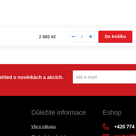
Do košíku
2 885 Kč
přehled o novinkách a akcích.
Důležité informace
Eshop
+420 774
Vše o nákupu