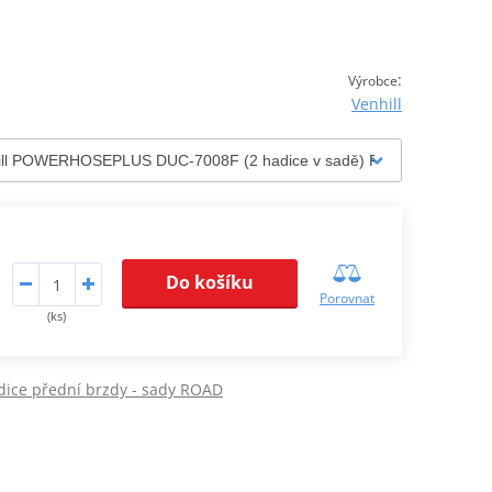
:
Výrobce
Venhill
Do košíku
Porovnat
(ks)
dice přední brzdy - sady ROAD