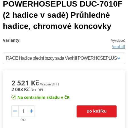
POWERHOSEPLUS DUC-7010F
(2 hadice v sadě) Průhledné
hadice, chromové koncovky
Varianty:
:
Výrobce
Venhill
2 521 Kč
Včetně DPH
2 083 Kč
Bez DPH
Na centrálním skladu v ČR
Do košíku
(ks)