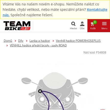
Vítáme Vás na našem novém e-shopu. Nemůžete nalézt co
hledáte, chybí velikost, nebo máte speciální přání?
Kontaktujte
nás.
Společně najdeme řešení.
0
Hledat
Účet
Košík
Menu
Hledat
Domů
Díly
Lanka a hadice
Venhill hadice POWERHOSEPLUS
VENHILL hadice přední brzdy - sady ROAD
Náš kód:
P34808