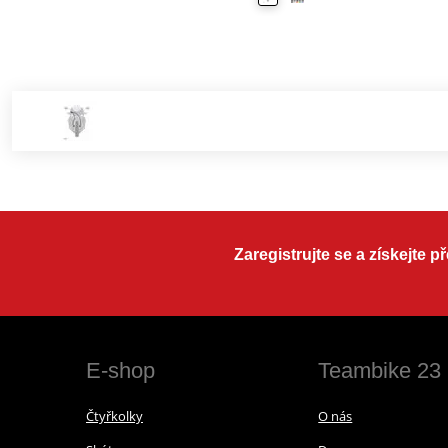
Zaregistrujte se a získejte 
E-shop
Teambike 23
Čtyřkolky
O nás