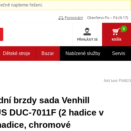
ečně najdeme řešení.
Porovnání
Otevřeno Po – Pá (9-17)
0
PŘIHLÁSIT SE
KOŠÍK
Dětské stroje
Bazar
Nabízené služby
Servis
Náš kód:
P34823
ní brzdy sada Venhill
DUC-7011F (2 hadice v
hadice, chromové