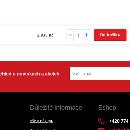
Do košíku
2 835 Kč
přehled o novinkách a akcích.
Důležité informace
Eshop
+420 774
Vše o nákupu