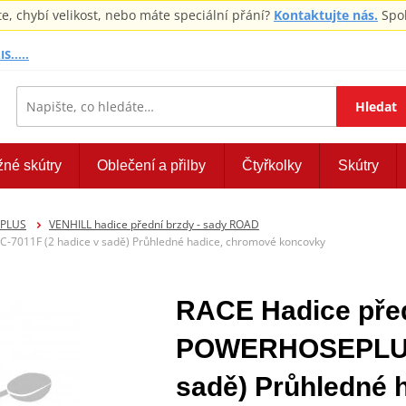
 chybí velikost, nebo máte speciální přání?
Kontaktujte nás.
Spol
S.....
Hledat
žné skútry
Oblečení a přilby
Čtyřkolky
Skútry
EPLUS
VENHILL hadice přední brzdy - sady ROAD
7011F (2 hadice v sadě) Průhledné hadice, chromové koncovky
RACE Hadice před
POWERHOSEPLUS 
sadě) Průhledné 