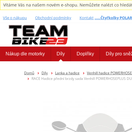
Vítáme Vás na našem novém e-shopu. Nemůžete nalézt co hledáte,
Vše o nákupu
Obchodní podmínky
Kontakt
.....Čtyřkolky POLARI
Nákup dle motorky
Díly
Doplňky
Díly pro sně
Domů
Díly
Lanka a hadice
Venhill hadice POWERHOS
RACE Hadice přední brzdy sada Venhill POWERHOSEPLUS DUC-