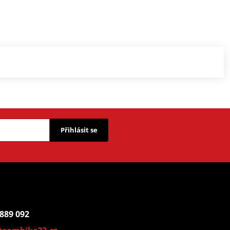
Přihlásit se
 889 092