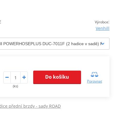
E
:
Výrobce
Venhill
Do košíku
Porovnat
(ks)
dice přední brzdy - sady ROAD