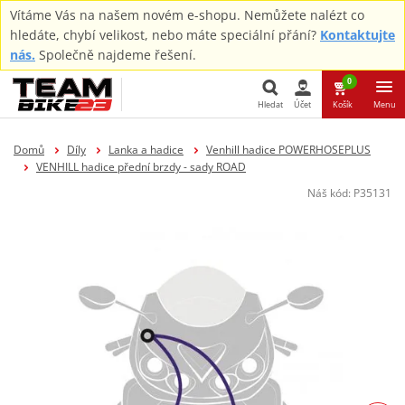
Vítáme Vás na našem novém e-shopu. Nemůžete nalézt co
hledáte, chybí velikost, nebo máte speciální přání?
Kontaktujte
nás.
Společně najdeme řešení.
0
Hledat
Účet
Košík
Menu
Hledat
Domů
Díly
Lanka a hadice
Venhill hadice POWERHOSEPLUS
VENHILL hadice přední brzdy - sady ROAD
Náš kód:
P35131