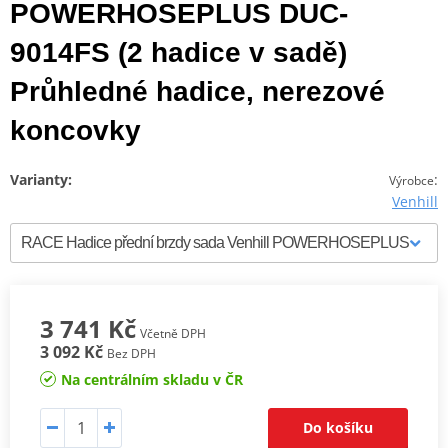
POWERHOSEPLUS DUC-
9014FS (2 hadice v sadě)
Průhledné hadice, nerezové
koncovky
Varianty:
:
Výrobce
Venhill
3 741 Kč
Včetně DPH
3 092 Kč
Bez DPH
Na centrálním skladu v ČR
Do košíku