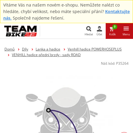
Vítáme Vás na našem novém e-shopu. Nemůžete nalézt co
hledáte, chybí velikost, nebo máte speciální přání?
Kontaktujte
nás.
Společně najdeme řešení.
0
Hledat
Účet
Košík
Menu
Hledat
Domů
Díly
Lanka a hadice
Venhill hadice POWERHOSEPLUS
VENHILL hadice přední brzdy - sady ROAD
Náš kód:
P35264