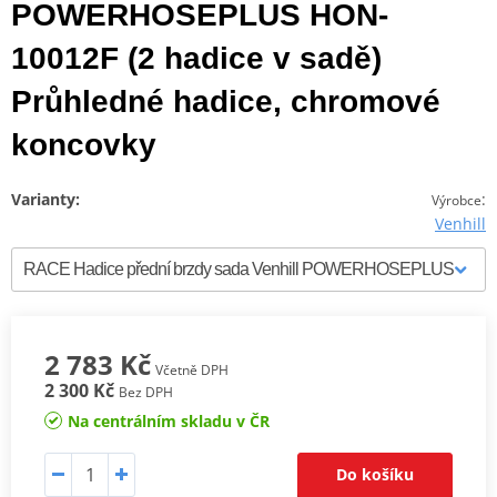
POWERHOSEPLUS HON-
10012F (2 hadice v sadě)
Průhledné hadice, chromové
koncovky
Varianty:
:
Výrobce
Venhill
2 783 Kč
Včetně DPH
2 300 Kč
Bez DPH
Na centrálním skladu v ČR
Do košíku