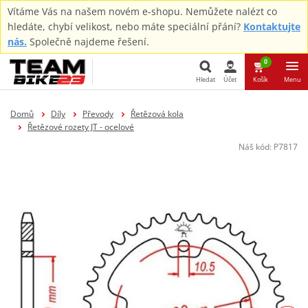
Vítáme Vás na našem novém e-shopu. Nemůžete nalézt co
hledáte, chybí velikost, nebo máte speciální přání?
Kontaktujte
nás.
Společně najdeme řešení.
0
Hledat
Účet
Košík
Menu
Hledat
Domů
Díly
Převody
Řetězová kola
Řetězové rozety JT - ocelové
Náš kód:
P7817