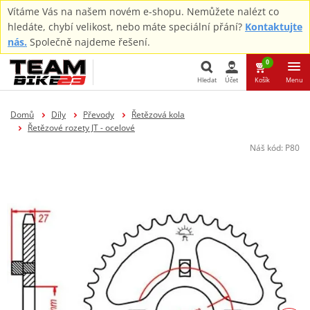
Vítáme Vás na našem novém e-shopu. Nemůžete nalézt co
hledáte, chybí velikost, nebo máte speciální přání?
Kontaktujte
nás.
Společně najdeme řešení.
0
Hledat
Účet
Košík
Menu
Hledat
Domů
Díly
Převody
Řetězová kola
Řetězové rozety JT - ocelové
Náš kód:
P80