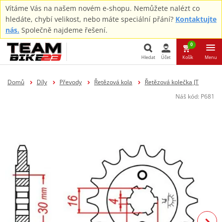
Vítáme Vás na našem novém e-shopu. Nemůžete nalézt co
hledáte, chybí velikost, nebo máte speciální přání?
Kontaktujte
nás.
Společně najdeme řešení.
0
Hledat
Účet
Košík
Menu
Hledat
Domů
Díly
Převody
Řetězová kola
Řetězová kolečka JT
Náš kód:
P681