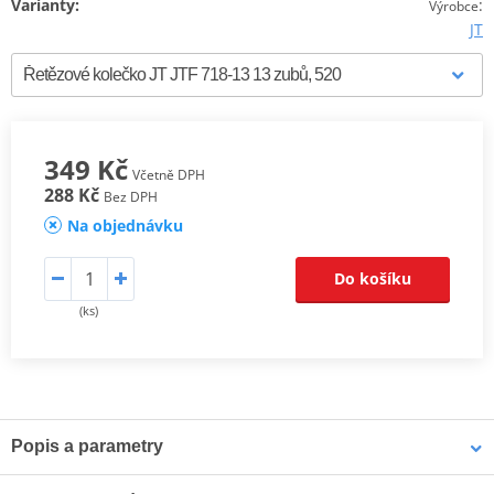
Varianty:
:
Výrobce
JT
349 Kč
Včetně DPH
288 Kč
Bez DPH
Na objednávku
Do košíku
(ks)
Popis a parametry
JT ocelová řetězová kolečka