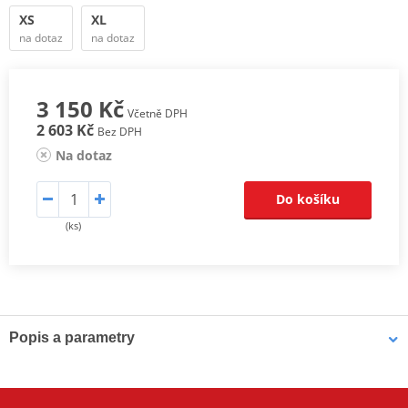
XS
XL
na dotaz
na dotaz
3 150 Kč
Včetně DPH
2 603 Kč
Bez DPH
Na dotaz
Do košíku
(ks)
Popis a parametry
Komplet RST Gemma je
vybaven nepromokavou a prodyšnou
membránou SinAqua a dodáván s
Contour Plus CE chrániči