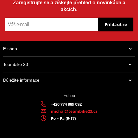
ramen, loktů a
kolen
a certifikovaným chráničem páteře.
Zaregistrujte se a získejte přehled o novinkách a
akcích.
Přihlásit se
E-shop
Teambike 23
Důležité informace
Eshop
+420 774 889 092
michal@teambike23.cz
Po – Pá (9-17)