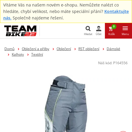
Vítáme Vás na našem novém e-shopu. Nemůžete nalézt co
hledáte, chybí velikost, nebo máte speciální přání?
Kontaktujte
nás.
Společně najdeme řešení.
0
Hledat
Účet
Košík
Menu
Hledat
Domů
Oblečení a přilby
Oblečení
RST oblečení
Dámské
Kalhoty
Textilní
Náš kód:
P164556