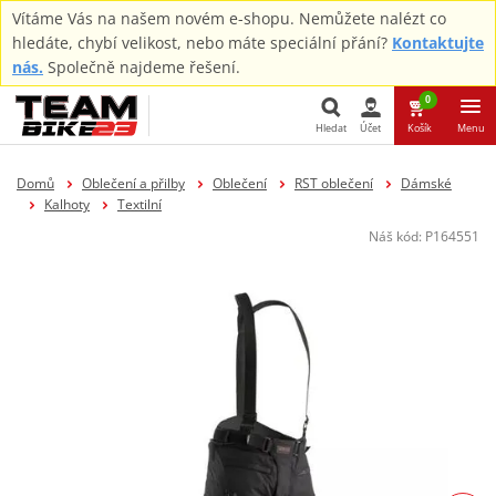
Vítáme Vás na našem novém e-shopu. Nemůžete nalézt co
hledáte, chybí velikost, nebo máte speciální přání?
Kontaktujte
nás.
Společně najdeme řešení.
0
Hledat
Účet
Košík
Menu
Hledat
Domů
Oblečení a přilby
Oblečení
RST oblečení
Dámské
Kalhoty
Textilní
Náš kód:
P164551