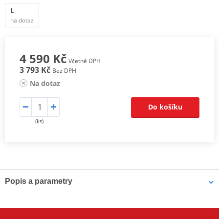
L
na dotaz
4 590 Kč
Včetně DPH
3 793 Kč
Bez DPH
Na dotaz
Do košíku
(ks)
Popis a parametry
Kalhoty spolu s bundou nabízí vše, co potřebuje každá
motorkářka:
ochranu
,
bezpečnost, pohodlí
a ještě u toho všeho