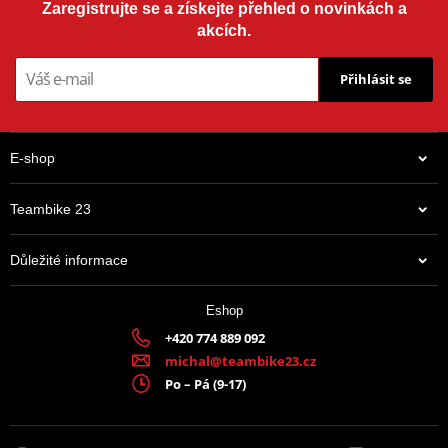
dobře vypadat.
Zaregistrujte se a získejte přehled o novinkách a
akcích.
Kalhoty RST jsou vyrobeny z látky v kombinaci
Maxtexu a
Balistického nylonu.
Vnitřek je vybaven
nepromokavou a
Přihlásit se
prodyšnou membránou
Sinaqua. Díky tomu máte voděodolnou
vrstvu v kombinaci s kvalitní vnitřní membránou. S Paragon V
máte
komfort i v těch nejhorších podmínkách.
E-shop
Teambike 23
Důležité informace
Eshop
+420 774 889 092
michal@teambike23.cz
Po – Pá (9-17)