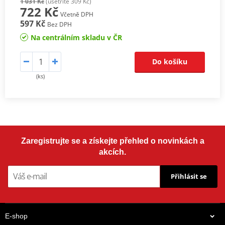
1 031 Kč
(ušetříte 309 Kč)
722 Kč
Včetně DPH
597 Kč
Bez DPH
Na centrálním skladu v ČR
Do košíku
(ks)
Zaregistrujte se a získejte přehled o novinkách a
akcích.
Přihlásit se
E-shop