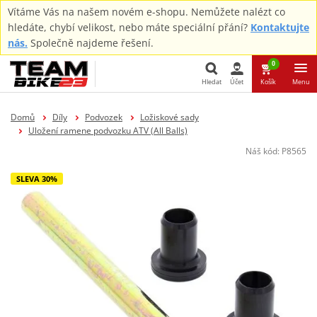
Vítáme Vás na našem novém e-shopu. Nemůžete nalézt co
hledáte, chybí velikost, nebo máte speciální přání?
Kontaktujte
nás.
Společně najdeme řešení.
0
Hledat
Účet
Košík
Menu
Hledat
Domů
Díly
Podvozek
Ložiskové sady
Uložení ramene podvozku ATV (All Balls)
Náš kód:
P8565
SLEVA 30%