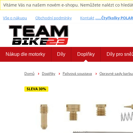
Vítáme Vás na našem novém e-shopu. Nemůžete nalézt co hledáte,
Vše o nákupu
Obchodní podmínky
Kontakt
.....Čtyřkolky POLARI
Nákup dle motorky
Díly
Doplňky
Díly pro sně
Domů
Doplňky
Palivová soustava
Opravné sady karbur
SLEVA 30%