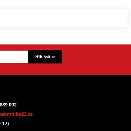
Přihlásit se
 889 092
teambike23.cz
9-17)