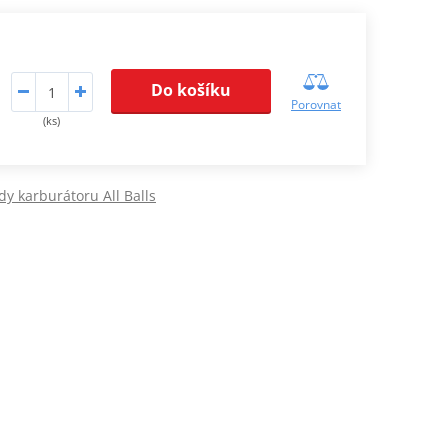
Do košíku
Porovnat
(ks)
y karburátoru All Balls