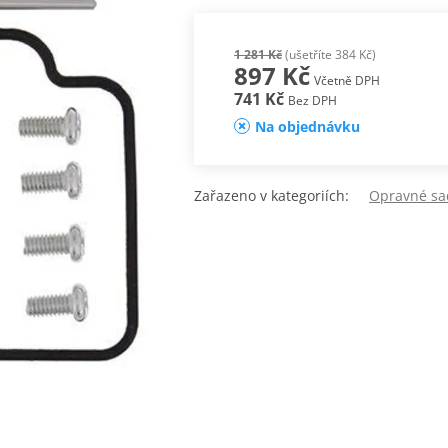
1 281 Kč
(ušetříte 384 Kč)
897 Kč
Včetně DPH
741 Kč
Bez DPH
Na objednávku
Zařazeno v kategoriích:
Opravné sad