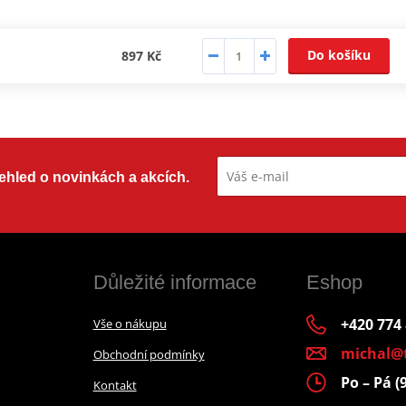
Do košíku
897 Kč
přehled o novinkách a akcích.
Důležité informace
Eshop
+420 774
Vše o nákupu
michal@
Obchodní podmínky
Po – Pá (
Kontakt