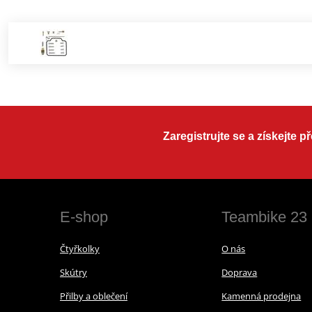
Zaregistrujte se a získejte 
E-shop
Teambike 23
Čtyřkolky
O nás
Skútry
Doprava
Přilby a oblečení
Kamenná prodejna