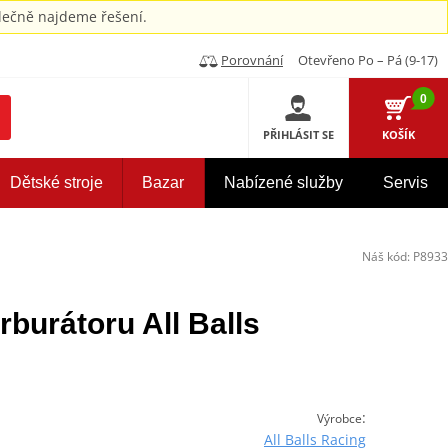
ečně najdeme řešení.
Porovnání
Otevřeno Po – Pá (9-17)
0
PŘIHLÁSIT SE
KOŠÍK
Dětské stroje
Bazar
Nabízené služby
Servis
Náš kód:
P8933
rburátoru All Balls
:
Výrobce
All Balls Racing