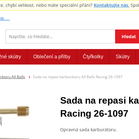
 chybí velikost, nebo máte speciální přání?
Kontaktujte nás.
Spol
S.....
Hledat
žné skútry
Oblečení a přilby
Čtyřkolky
Skútry
átoru All Balls
Sada na repasi karburátoru All Balls Racing 26-1097
Sada na repasi ka
Racing 26-1097
Opravná sada karburátoru.