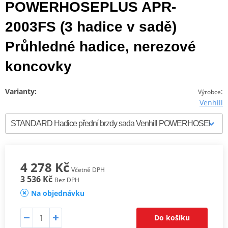
POWERHOSEPLUS APR-
2003FS (3 hadice v sadě)
Průhledné hadice, nerezové
koncovky
Varianty:
:
Výrobce
Venhill
4 278 Kč
Včetně DPH
3 536 Kč
Bez DPH
Na objednávku
Do košíku