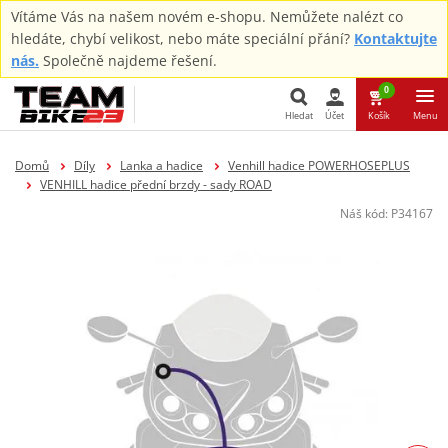
Vítáme Vás na našem novém e-shopu. Nemůžete nalézt co
hledáte, chybí velikost, nebo máte speciální přání?
Kontaktujte
nás.
Společně najdeme řešení.
0
Hledat
Účet
Košík
Menu
Hledat
Domů
Díly
Lanka a hadice
Venhill hadice POWERHOSEPLUS
VENHILL hadice přední brzdy - sady ROAD
Náš kód:
P34167