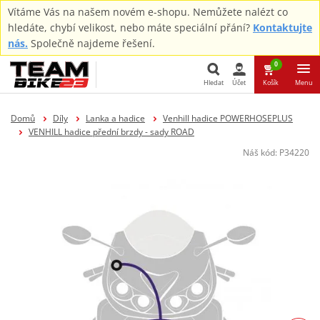
Vítáme Vás na našem novém e-shopu. Nemůžete nalézt co
hledáte, chybí velikost, nebo máte speciální přání?
Kontaktujte
nás.
Společně najdeme řešení.
0
Hledat
Účet
Košík
Menu
Hledat
Domů
Díly
Lanka a hadice
Venhill hadice POWERHOSEPLUS
VENHILL hadice přední brzdy - sady ROAD
Náš kód:
P34220