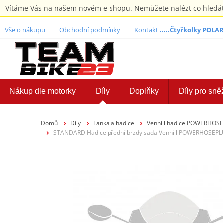
Vítáme Vás na našem novém e-shopu. Nemůžete nalézt co hledáte,
Vše o nákupu
Obchodní podmínky
Kontakt
.....Čtyřkolky POLARI
Nákup dle motorky
Díly
Doplňky
Díly pro sně
Domů
Díly
Lanka a hadice
Venhill hadice POWERHOS
STANDARD Hadice přední brzdy sada Venhill POWERHOSEPLU