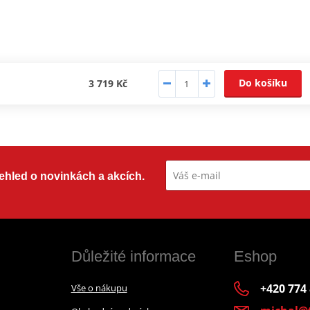
Do košíku
3 719 Kč
přehled o novinkách a akcích.
Důležité informace
Eshop
+420 774
Vše o nákupu