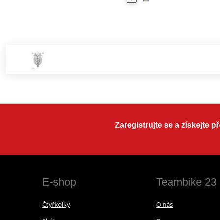
Zaregistrujte se a získejte 
E-shop
Teambike 23
Čtyřkolky
O nás