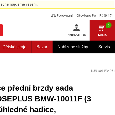
ečně najdeme řešení.
Porovnání
Otevřeno Po – Pá (9-17)
0
PŘIHLÁSIT SE
KOŠÍK
Dětské stroje
Bazar
Nabízené služby
Servis
Náš kód:
P34261
 přední brzdy sada
OSEPLUS BMW-10011F (3
ůhledné hadice,