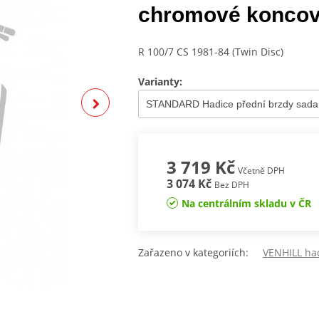
chromové konco
R 100/7 CS 1981-84 (Twin Disc)
Varianty:
3 719 Kč
Včetně DPH
3 074 Kč
Bez DPH
Na centrálním skladu v ČR
Zařazeno v kategoriích:
VENHILL ha