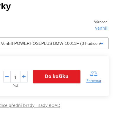
vky
:
Výrobce
Venhill
Do košíku
Porovnat
(ks)
dice přední brzdy - sady ROAD