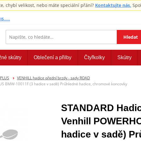
 chybí velikost, nebo máte speciální přání?
Kontaktujte nás.
Spol
S.....
Hledat
žné skútry
Oblečení a přilby
Čtyřkolky
Skútry
EPLUS
VENHILL hadice přední brzdy - sady ROAD
S BMW-10011F (3 hadice v sadě) Průhledné hadice, chromové koncovky
STANDARD Hadice
Venhill POWERH
hadice v sadě) Pr