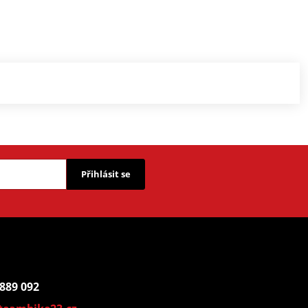
Přihlásit se
 889 092