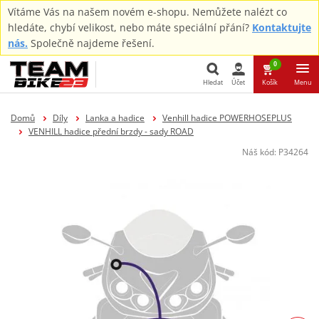
Vítáme Vás na našem novém e-shopu. Nemůžete nalézt co
hledáte, chybí velikost, nebo máte speciální přání?
Kontaktujte
nás.
Společně najdeme řešení.
0
Hledat
Účet
Košík
Menu
Hledat
Domů
Díly
Lanka a hadice
Venhill hadice POWERHOSEPLUS
VENHILL hadice přední brzdy - sady ROAD
Náš kód:
P34264