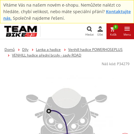
Vítáme Vás na našem novém e-shopu. Nemůžete nalézt co
hledáte, chybí velikost, nebo máte speciální přání?
Kontaktujte
nás.
Společně najdeme řešení.
0
Hledat
Účet
Košík
Menu
Hledat
Domů
Díly
Lanka a hadice
Venhill hadice POWERHOSEPLUS
VENHILL hadice přední brzdy - sady ROAD
Náš kód:
P34279