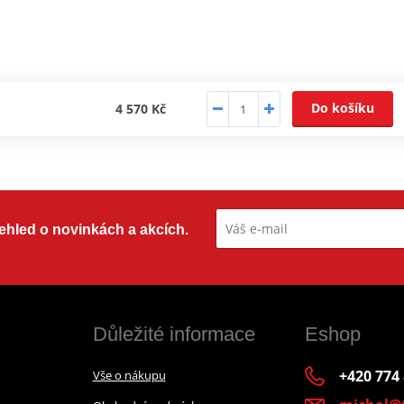
Do košíku
4 570 Kč
přehled o novinkách a akcích.
Důležité informace
Eshop
+420 774
Vše o nákupu