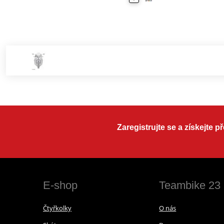
Zaregistrujte se a získejte 
E-shop
Teambike 23
Čtyřkolky
O nás