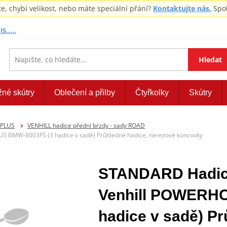
 chybí velikost, nebo máte speciální přání?
Kontaktujte nás.
Spol
S.....
Hledat
žné skútry
Oblečení a přilby
Čtyřkolky
Skútry
EPLUS
VENHILL hadice přední brzdy - sady ROAD
 BMW-8003FS (3 hadice v sadě) Průhledné hadice, nerezové koncovky
STANDARD Hadice
Venhill POWERH
hadice v sadě) Pr