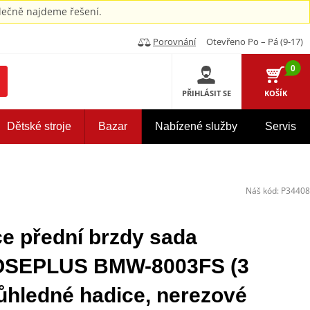
ečně najdeme řešení.
Porovnání
Otevřeno Po – Pá (9-17)
0
PŘIHLÁSIT SE
KOŠÍK
Dětské stroje
Bazar
Nabízené služby
Servis
Náš kód:
P34408
 přední brzdy sada
OSEPLUS BMW-8003FS (3
ůhledné hadice, nerezové