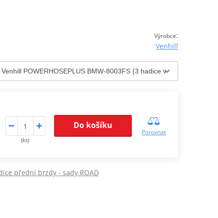
:
Výrobce
Venhill
Do košíku
Porovnat
(ks)
dice přední brzdy - sady ROAD