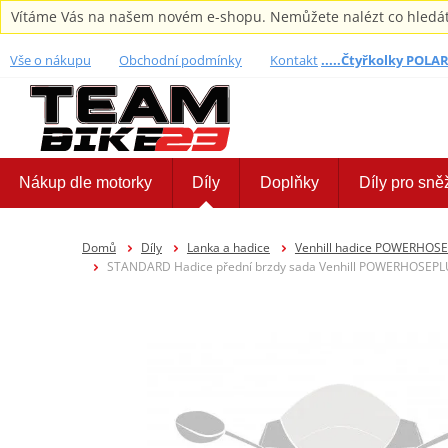
Vítáme Vás na našem novém e-shopu. Nemůžete nalézt co hledáte,
Vše o nákupu
Obchodní podmínky
Kontakt
.....Čtyřkolky POLARI
Nákup dle motorky
Díly
Doplňky
Díly pro sně
Domů
Díly
Lanka a hadice
Venhill hadice POWERHOS
STANDARD Hadice přední brzdy sada Venhill POWERHOSEPLUS