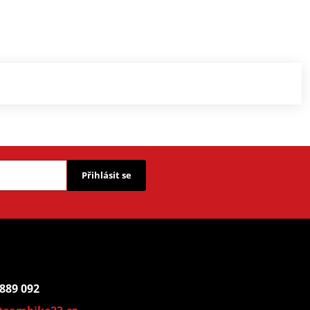
Přihlásit se
 889 092