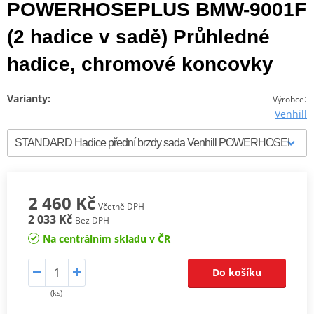
POWERHOSEPLUS BMW-9001F
(2 hadice v sadě) Průhledné
hadice, chromové koncovky
Varianty:
:
Výrobce
Venhill
2 460 Kč
Včetně DPH
2 033 Kč
Bez DPH
Na centrálním skladu v ČR
Do košíku
(ks)