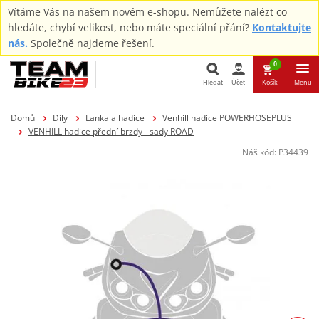
Vítáme Vás na našem novém e-shopu. Nemůžete nalézt co
hledáte, chybí velikost, nebo máte speciální přání?
Kontaktujte
nás.
Společně najdeme řešení.
0
Hledat
Účet
Košík
Menu
Hledat
Domů
Díly
Lanka a hadice
Venhill hadice POWERHOSEPLUS
VENHILL hadice přední brzdy - sady ROAD
Náš kód:
P34439