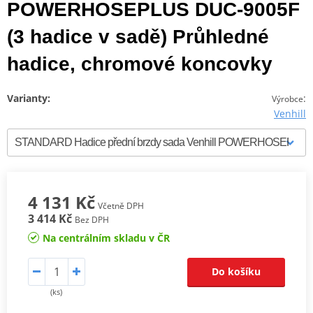
POWERHOSEPLUS DUC-9005F
(3 hadice v sadě) Průhledné
hadice, chromové koncovky
Varianty:
:
Výrobce
Venhill
4 131 Kč
Včetně DPH
3 414 Kč
Bez DPH
Na centrálním skladu v ČR
Do košíku
(ks)