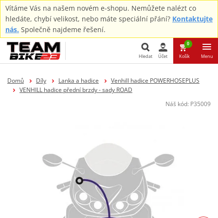
Vítáme Vás na našem novém e-shopu. Nemůžete nalézt co
hledáte, chybí velikost, nebo máte speciální přání?
Kontaktujte
nás.
Společně najdeme řešení.
0
Hledat
Účet
Košík
Menu
Hledat
Domů
Díly
Lanka a hadice
Venhill hadice POWERHOSEPLUS
VENHILL hadice přední brzdy - sady ROAD
Náš kód:
P35009