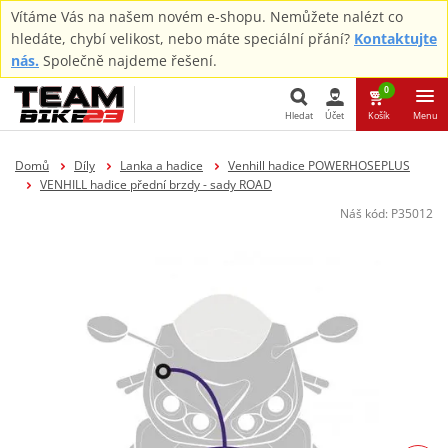
Vítáme Vás na našem novém e-shopu. Nemůžete nalézt co
hledáte, chybí velikost, nebo máte speciální přání?
Kontaktujte
nás.
Společně najdeme řešení.
0
Hledat
Účet
Košík
Menu
Hledat
Domů
Díly
Lanka a hadice
Venhill hadice POWERHOSEPLUS
VENHILL hadice přední brzdy - sady ROAD
Náš kód:
P35012