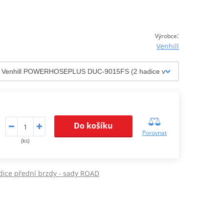
:
Výrobce
Venhill
Do košíku
Porovnat
(ks)
dice přední brzdy - sady ROAD