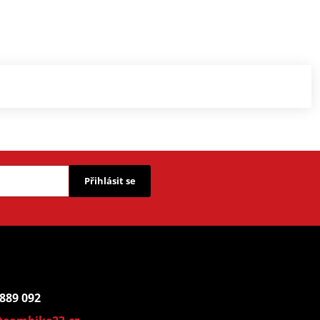
Přihlásit se
 889 092