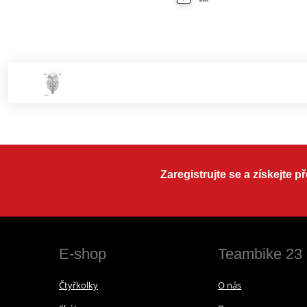
Zaregistrujte se a získejte 
E-shop
Teambike 23
Čtyřkolky
O nás