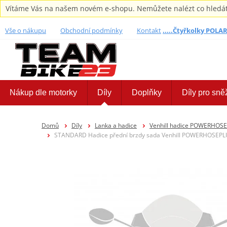
Vítáme Vás na našem novém e-shopu. Nemůžete nalézt co hledáte,
Vše o nákupu
Obchodní podmínky
Kontakt
.....Čtyřkolky POLARI
Nákup dle motorky
Díly
Doplňky
Díly pro sně
Domů
Díly
Lanka a hadice
Venhill hadice POWERHOS
STANDARD Hadice přední brzdy sada Venhill POWERHOSEPLUS