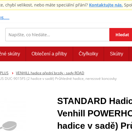
 chybí velikost, nebo máte speciální přání?
Kontaktujte nás.
Spol
S.....
Hledat
žné skútry
Oblečení a přilby
Čtyřkolky
Skútry
EPLUS
VENHILL hadice přední brzdy - sady ROAD
 DUC-9015FS (2 hadice v sadě) Průhledné hadice, nerezové koncovky
STANDARD Hadice
Venhill POWERH
hadice v sadě) Pr