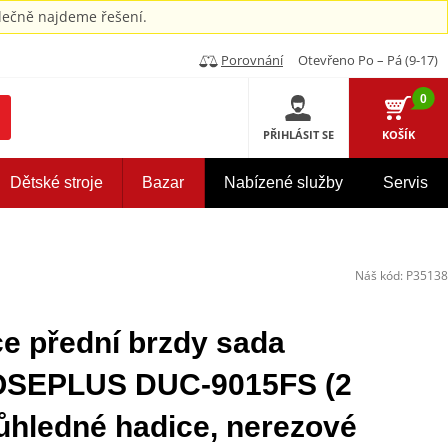
ečně najdeme řešení.
Porovnání
Otevřeno Po – Pá (9-17)
0
PŘIHLÁSIT SE
KOŠÍK
Dětské stroje
Bazar
Nabízené služby
Servis
Náš kód:
P35138
 přední brzdy sada
OSEPLUS DUC-9015FS (2
ůhledné hadice, nerezové