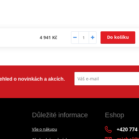
Do košíku
4 941 Kč
přehled o novinkách a akcích.
Důležité informace
Eshop
+420 774
Vše o nákupu